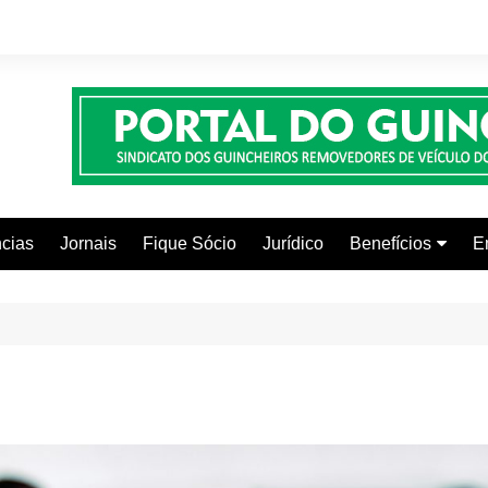
cias
Jornais
Fique Sócio
Jurídico
Benefícios
E
Beleza e Estética
Faculdades
Centros Automoti
Clínicas Médicas
Colônia de Férias
Curso de Inglês