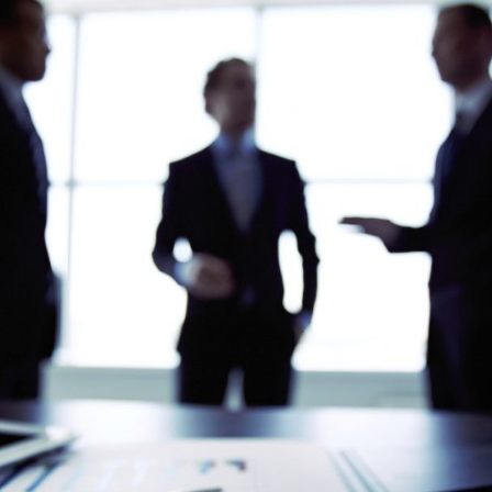
Clube Caxinguí
Guia de Benefício
Psicólogo
Turismo e Hospe
Óticas
Oftalmologista
Odontologia