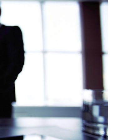
s
dagem