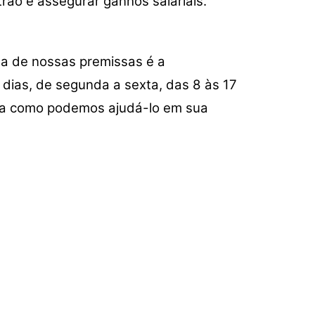
rão e assegurar ganhos salariais.
aumentar
ou
diminuir
ma de nossas premissas é a
o
dias, de segunda a sexta, das 8 às 17
volume.
ga como podemos ajudá-lo em sua