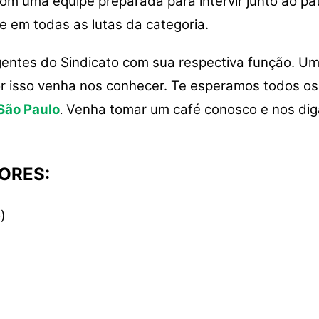
m uma equipe preparada para intervir junto ao pat
e em todas as lutas da categoria.
gentes do Sindicato com sua respectiva função. U
or isso venha nos conhecer. Te esperamos todos os 
 São Paulo
Venha tomar um café conosco e nos di
.
ORES:
)