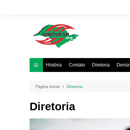
Ir
para
o
conteúdo
História
Contato
Diretoria
Denún
Página inicial
Diretoria
Diretoria