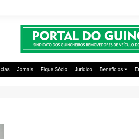
cias
Jornais
Fique Sócio
Jurídico
Benefícios
E
Beleza e Estética
Faculdades
Centros Automoti
Clínicas Médicas
Colônia de Férias
Curso de Inglês