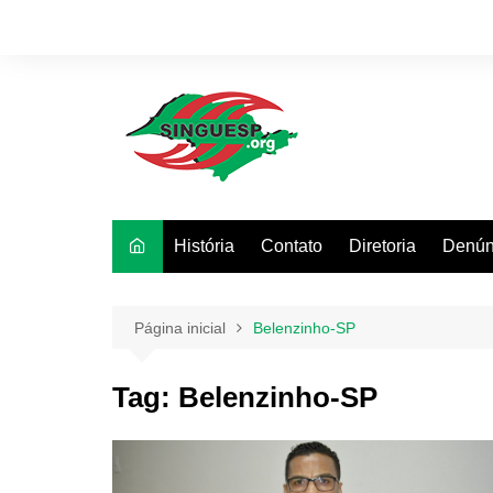
Ir
para
o
conteúdo
História
Contato
Diretoria
Denún
Página inicial
Belenzinho-SP
Tag:
Belenzinho-SP