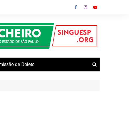
missão de Boleto
vos