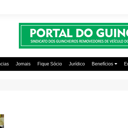
cias
Jornais
Fique Sócio
Jurídico
Benefícios
E
Beleza e Estética
Faculdades
Centros Automoti
Clínicas Médicas
Colônia de Férias
Curso de Inglês