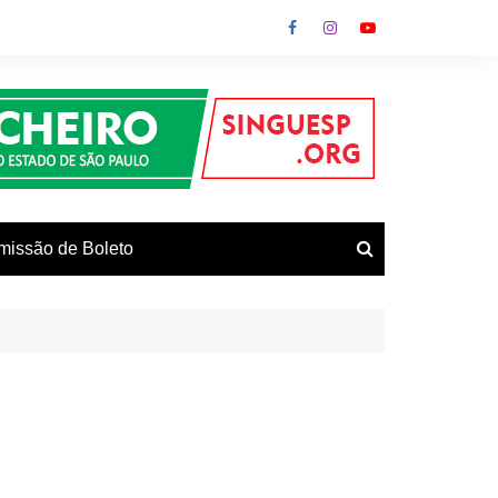
missão de Boleto
vos