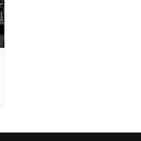
Clube Caxinguí
Guia de Benefício
Psicólogo
Turismo e Hospe
Óticas
Oftalmologista
Odontologia