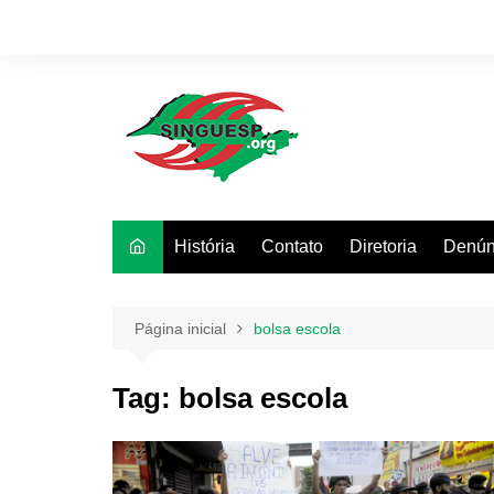
Ir
para
o
conteúdo
História
Contato
Diretoria
Denún
Página inicial
bolsa escola
Tag:
bolsa escola