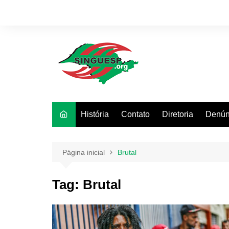
Ir
para
o
conteúdo
História
Contato
Diretoria
Denún
Página inicial
Brutal
Tag:
Brutal