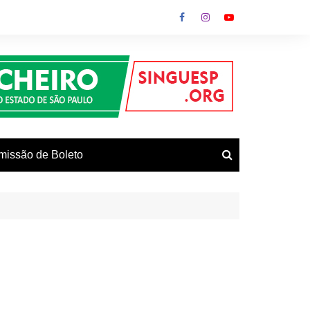
missão de Boleto
vos