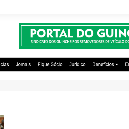
cias
Jornais
Fique Sócio
Jurídico
Benefícios
E
Beleza e Estética
Faculdades
Centros Automoti
Clínicas Médicas
Colônia de Férias
Curso de Inglês