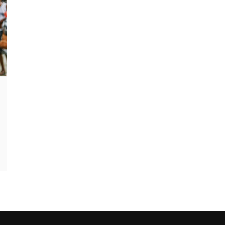
Clube Caxinguí
Guia de Benefício
Psicólogo
Turismo e Hospe
Óticas
Oftalmologista
Odontologia