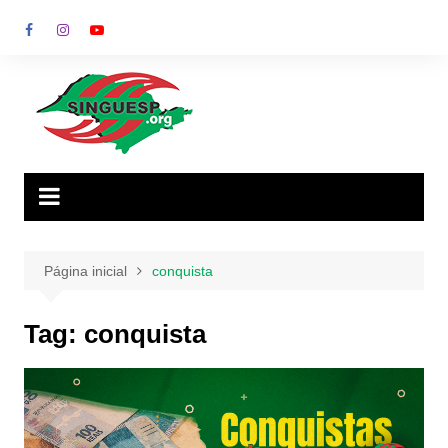
Ir
para
o
conteúdo
Página inicial
conquista
Tag:
conquista