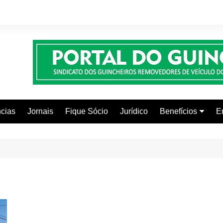
cias
Jornais
Fique Sócio
Jurídico
Benefícios
E
Beleza e Estética
Faculdades
Centros Automoti
Clínicas Médicas
Colônia de Férias
Curso de Inglês