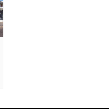
Clube Caxinguí
Guia de Benefício
Psicólogo
Turismo e Hospe
Óticas
Oftalmologista
Odontologia