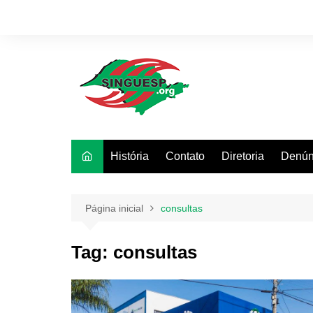
Ir
para
o
conteúdo
História
Contato
Diretoria
Denún
Página inicial
consultas
Tag:
consultas