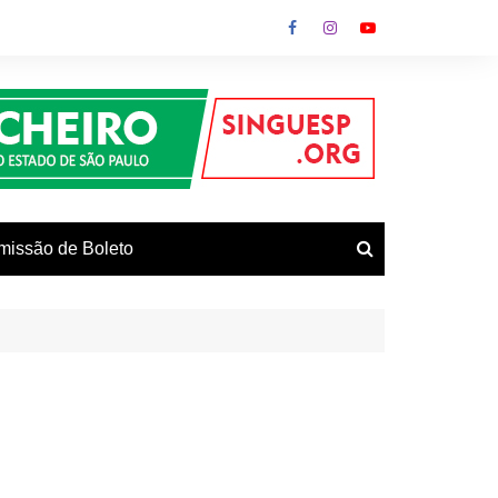
missão de Boleto
vos