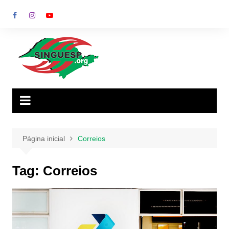
Ir
para
o
conteúdo
Página inicial
Correios
Tag:
Correios