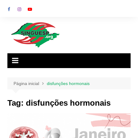
Ir
para
o
conteúdo
Página inicial
disfunções hormonais
Tag:
disfunções hormonais