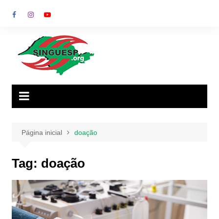
Ir
para
o
conteúdo
Página inicial
doação
Tag:
doação