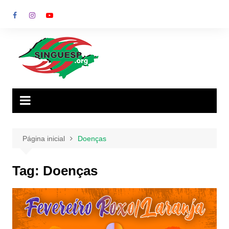
Ir
para
o
conteúdo
Página inicial
Doenças
Tag:
Doenças