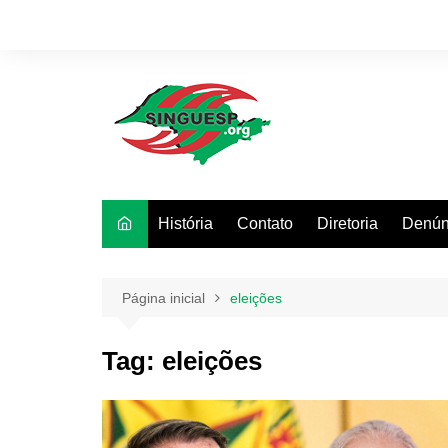
Ir
para
o
conteúdo
História
Contato
Diretoria
Denún
Página inicial
eleições
Tag:
eleições