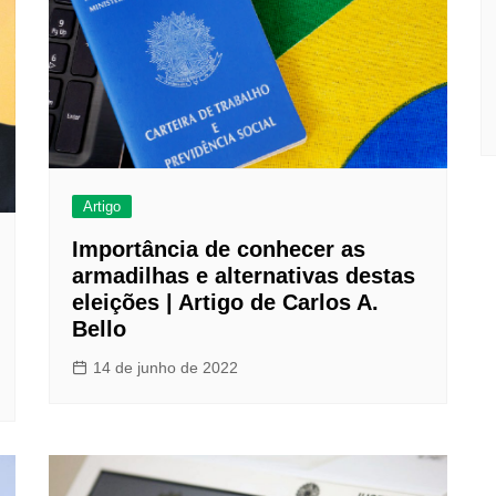
Clube Caxinguí
Guia de Benefício
Psicólogo
Turismo e Hospe
Óticas
Oftalmologista
Artigo
Odontologia
Importância de conhecer as
armadilhas e alternativas destas
eleições | Artigo de Carlos A.
Bello
14 de junho de 2022