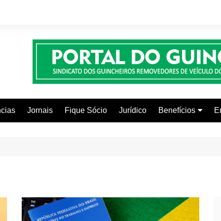
cias
Jornais
Fique Sócio
Jurídico
Benefícios
E
Beleza e Estética
Faculdades
Centros Automoti
Clínicas Médicas
Colônia de Férias
Curso de Inglês