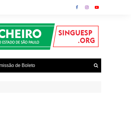
missão de Boleto
vos