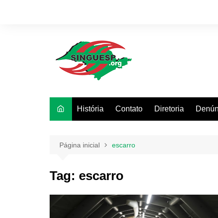
Ir
para
o
conteúdo
História
Contato
Diretoria
Denún
Página inicial
escarro
Tag:
escarro