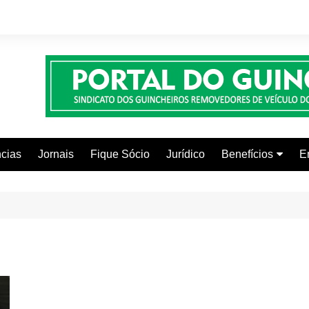
cias
Jornais
Fique Sócio
Jurídico
Benefícios
E
Beleza e Estética
Faculdades
Centros Automoti
Clínicas Médicas
Colônia de Férias
Curso de Inglês