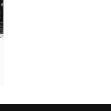
Clube Caxinguí
Guia de Benefício
Psicólogo
Turismo e Hospe
Óticas
Oftalmologista
Odontologia