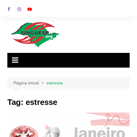
Ir
para
o
conteúdo
Página inicial
estresse
Tag:
estresse