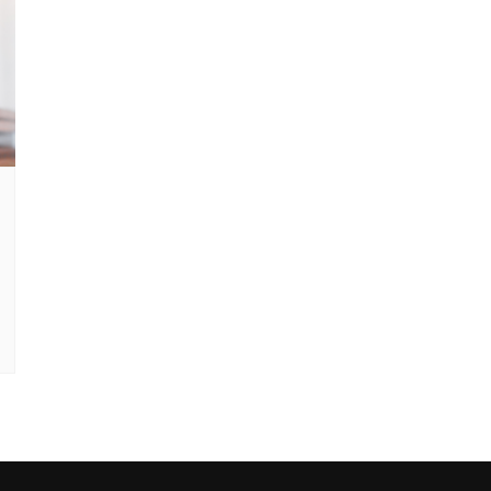
Clube Caxinguí
Guia de Benefício
Psicólogo
Turismo e Hospe
Óticas
Oftalmologista
Odontologia