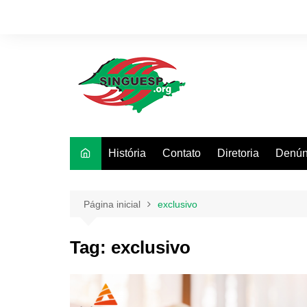
Ir
para
o
conteúdo
História
Contato
Diretoria
Denún
Página inicial
exclusivo
Tag:
exclusivo