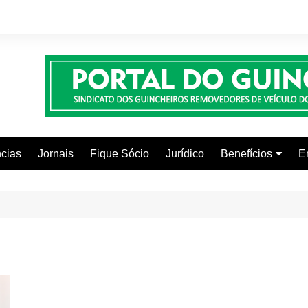
cias
Jornais
Fique Sócio
Jurídico
Benefícios
E
Beleza e Estética
Faculdades
Centros Automoti
Clínicas Médicas
Colônia de Férias
Curso de Inglês