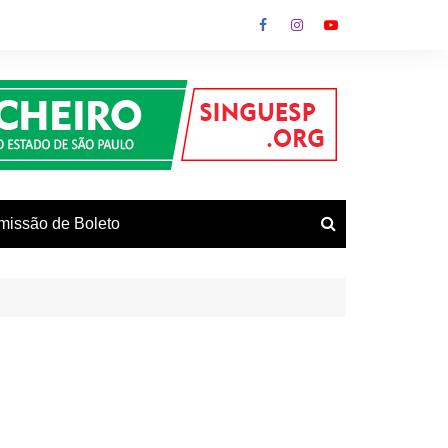
missão de Boleto
vos