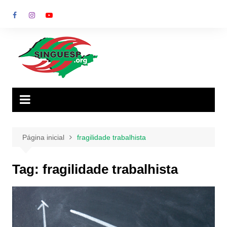
Ir
para
o
conteúdo
Página inicial
fragilidade trabalhista
Tag:
fragilidade trabalhista