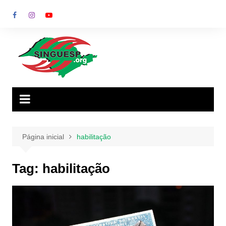
Ir
para
o
conteúdo
Página inicial
habilitação
Tag:
habilitação