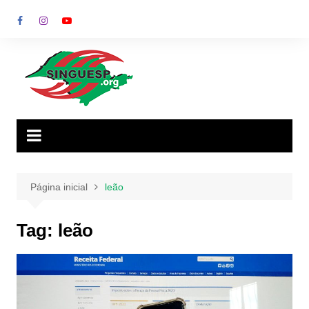
Ir
para
o
conteúdo
Página inicial
leão
Tag:
leão