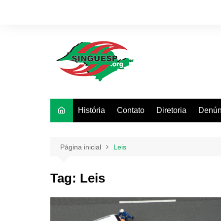
Ir
para
o
conteúdo
História
Contato
Diretoria
Denún
Página inicial
Leis
Tag:
Leis