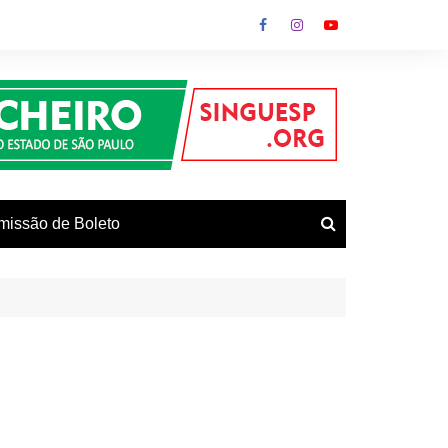
missão de Boleto
vos