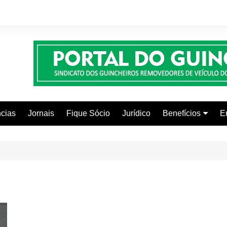
cias
Jornais
Fique Sócio
Jurídico
Benefícios
E
Beleza e Estética
Faculdades
Centros Automoti
Clínicas Médicas
Colônia de Férias
Curso de Inglês