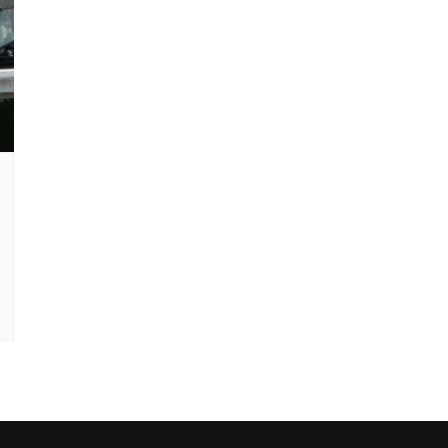
Clube Caxinguí
Guia de Benefício
Psicólogo
Turismo e Hospe
Óticas
Oftalmologista
Odontologia