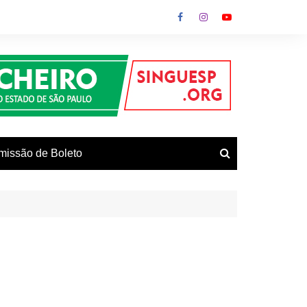
missão de Boleto
vos