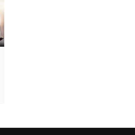
Clube Caxinguí
Guia de Benefício
Psicólogo
Turismo e Hospe
Óticas
Oftalmologista
Odontologia