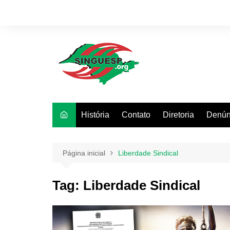
Ir
para
o
conteúdo
História
Contato
Diretoria
Denún
Página inicial
Liberdade Sindical
Tag:
Liberdade Sindical