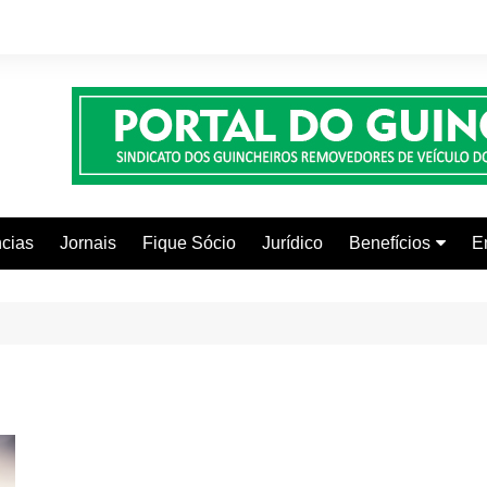
cias
Jornais
Fique Sócio
Jurídico
Benefícios
E
Beleza e Estética
Faculdades
Centros Automoti
Clínicas Médicas
Colônia de Férias
Curso de Inglês