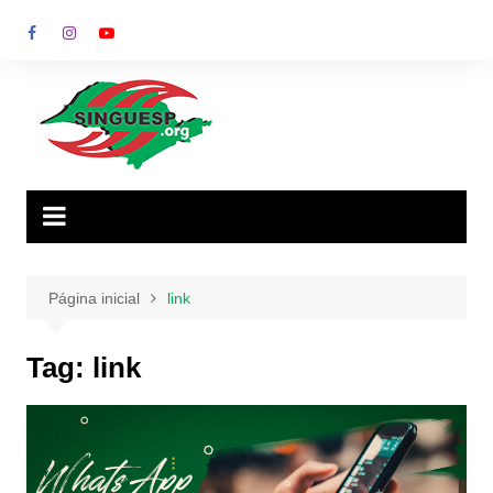
Ir
para
o
conteúdo
Página inicial
link
Tag:
link