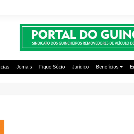
cias
Jornais
Fique Sócio
Jurídico
Benefícios
E
Beleza e Estética
Faculdades
Centros Automoti
Clínicas Médicas
Colônia de Férias
Curso de Inglês