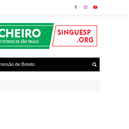
missão de Boleto
vos