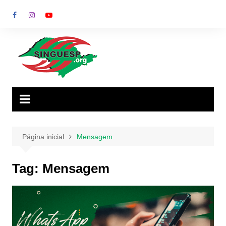
Ir
para
o
conteúdo
Página inicial
Mensagem
Tag:
Mensagem