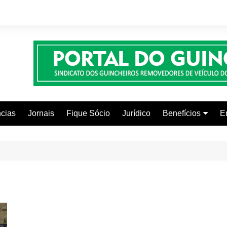
cias
Jornais
Fique Sócio
Jurídico
Benefícios
E
Beleza e Estética
Faculdades
Centros Automoti
Clínicas Médicas
Colônia de Férias
Curso de Inglês