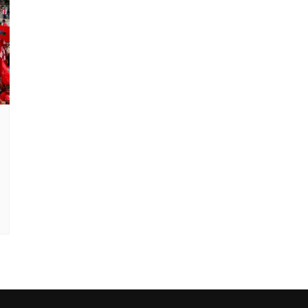
Clube Caxinguí
Guia de Benefício
Psicólogo
Turismo e Hospe
Óticas
Oftalmologista
Odontologia