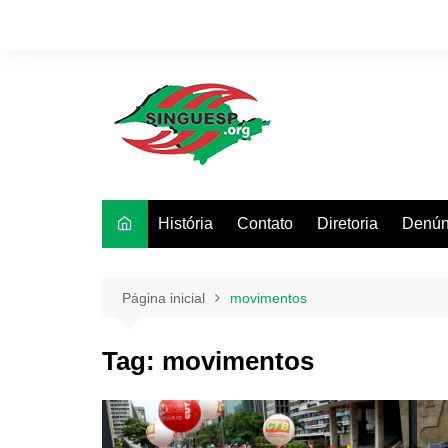
Ir
para
o
conteúdo
História
Contato
Diretoria
Denún
Página inicial
movimentos
Tag:
movimentos