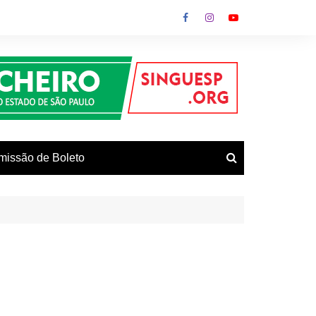
missão de Boleto
vos