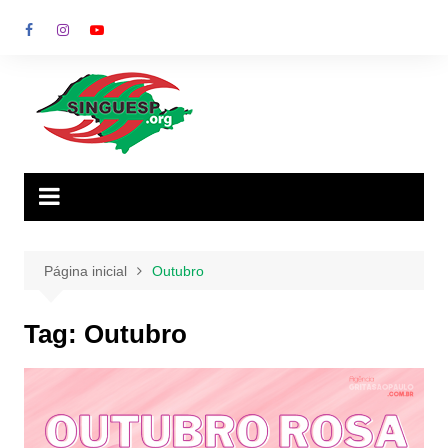
Ir
para
o
conteúdo
Página inicial
Outubro
Tag:
Outubro