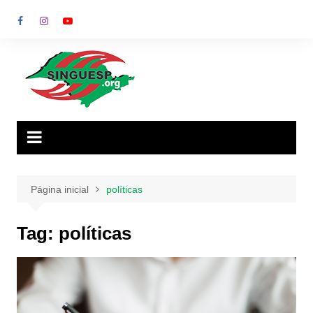
Ir
para
o
conteúdo
Página inicial
políticas
Tag:
políticas