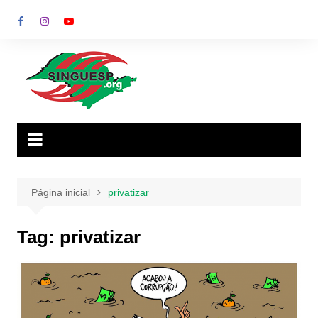
Ir
para
o
conteúdo
Página inicial
privatizar
Tag:
privatizar