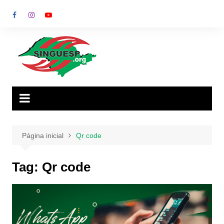
Ir
para
o
conteúdo
Página inicial
Qr code
Tag:
Qr code