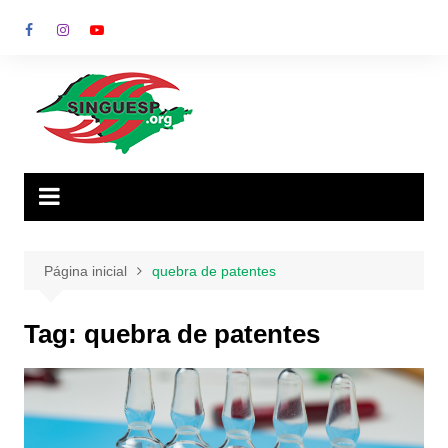
Ir
para
o
conteúdo
Página inicial
quebra de patentes
Tag:
quebra de patentes