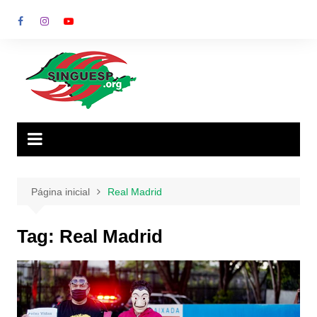
Ir
para
o
conteúdo
Página inicial
Real Madrid
Tag:
Real Madrid