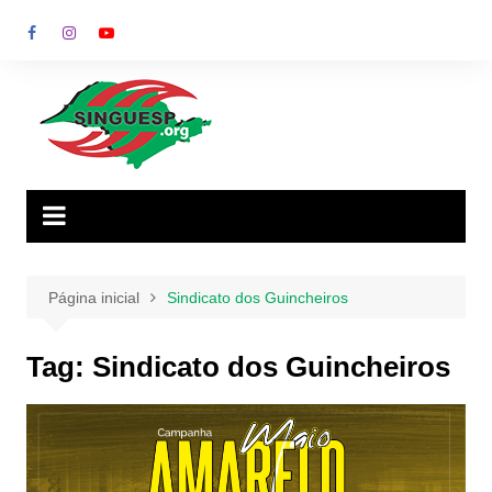
Ir
para
o
conteúdo
Página inicial
Sindicato dos Guincheiros
Tag:
Sindicato dos Guincheiros