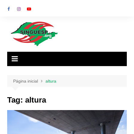
Ir
para
o
conteúdo
Página inicial
altura
Tag:
altura