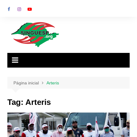
Ir
para
o
conteúdo
Página inicial
Arteris
Tag:
Arteris