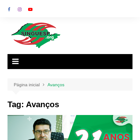
Ir
para
o
conteúdo
Página inicial
Avanços
Tag:
Avanços