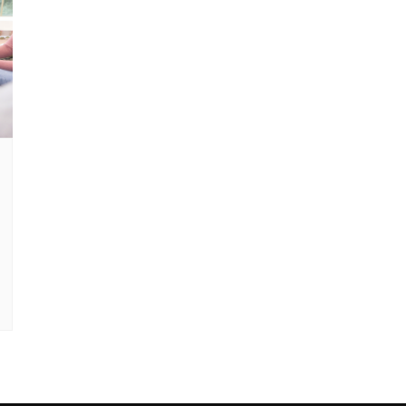
Clube Caxinguí
Guia de Benefício
Psicólogo
Turismo e Hospe
Óticas
Oftalmologista
Odontologia