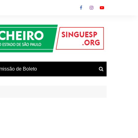
missão de Boleto
vos