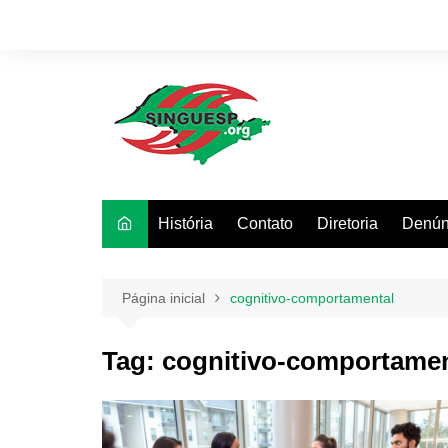
Ir
para
o
conteúdo
História
Contato
Diretoria
Denún
Página inicial
cognitivo-comportamental
Tag:
cognitivo-comportamen