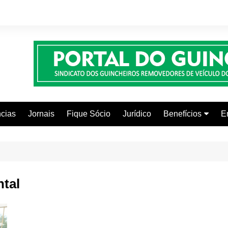
cias
Jornais
Fique Sócio
Jurídico
Benefícios
E
Beleza e Estética
Faculdades
Centros Automoti
tal
Clínicas Médicas
Colônia de Férias
Curso de Inglês