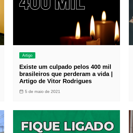
Clube Caxinguí
Guia de Benefício
Psicólogo
Turismo e Hospe
Óticas
Oftalmologista
Artigo
Odontologia
Existe um culpado pelos 400 mil
brasileiros que perderam a vida |
Artigo de Vitor Rodrigues
5 de maio de 2021