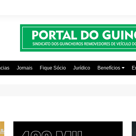
cias
Jornais
Fique Sócio
Jurídico
Benefícios
E
Beleza e Estética
Faculdades
Centros Automoti
Clínicas Médicas
Colônia de Férias
Curso de Inglês