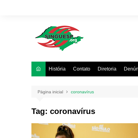
Ir
para
o
conteúdo
História
Contato
Diretoria
Denún
Página inicial
coronavírus
Tag:
coronavírus