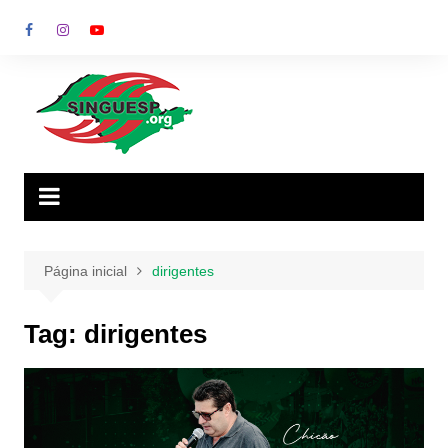
Ir
para
o
conteúdo
Página inicial
dirigentes
Tag:
dirigentes