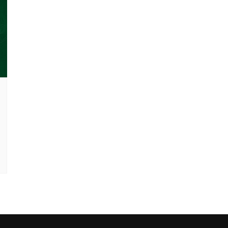
Clube Caxinguí
Guia de Benefício
Psicólogo
Turismo e Hospe
Óticas
Oftalmologista
Odontologia