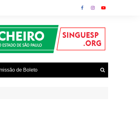
missão de Boleto
vos