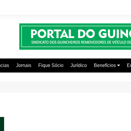
cias
Jornais
Fique Sócio
Jurídico
Benefícios
E
Beleza e Estética
Faculdades
Centros Automoti
Clínicas Médicas
Colônia de Férias
Curso de Inglês