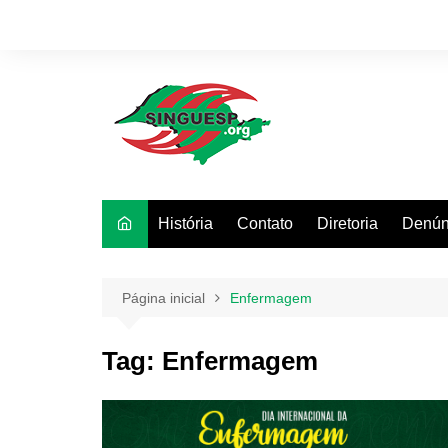
Ir
para
o
conteúdo
História
Contato
Diretoria
Denún
Página inicial
Enfermagem
Tag:
Enfermagem