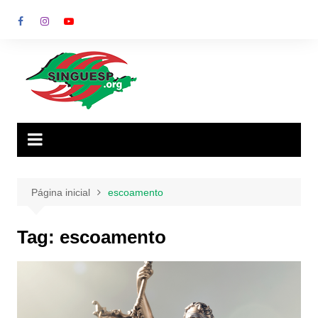
Ir
para
o
conteúdo
Página inicial
escoamento
Tag:
escoamento