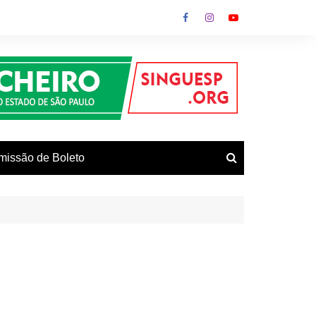
missão de Boleto
vos