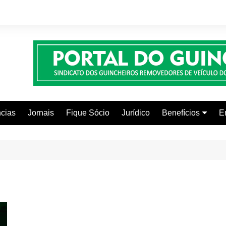
cias
Jornais
Fique Sócio
Jurídico
Benefícios
E
Beleza e Estética
Faculdades
Centros Automoti
Clínicas Médicas
Colônia de Férias
Curso de Inglês