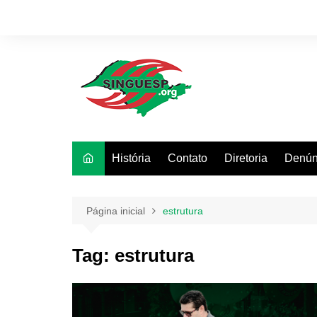
Ir
para
o
conteúdo
História
Contato
Diretoria
Denún
Página inicial
estrutura
Tag:
estrutura