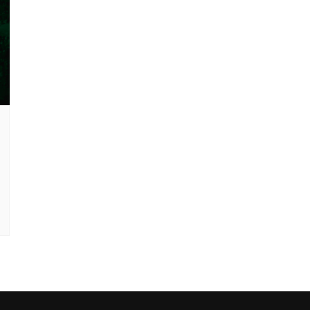
Clube Caxinguí
Guia de Benefício
Psicólogo
Turismo e Hospe
Óticas
Oftalmologista
Odontologia