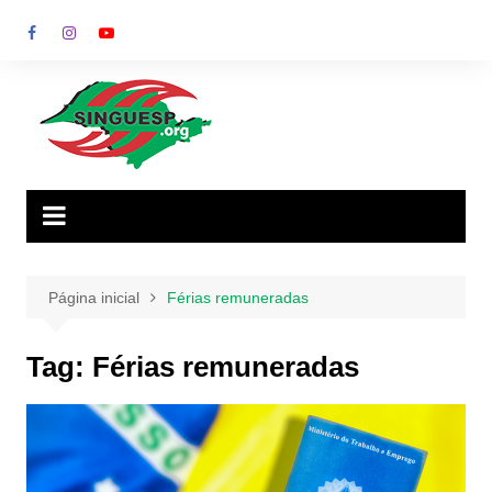
Ir
para
o
conteúdo
Página inicial
Férias remuneradas
Tag:
Férias remuneradas