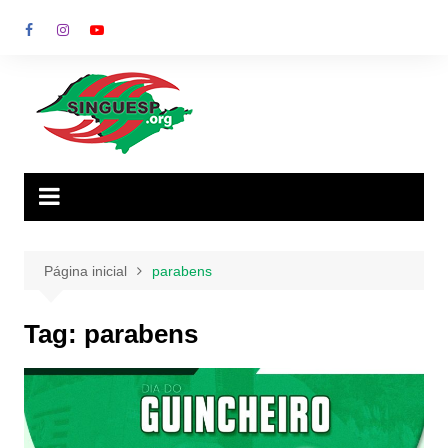
Ir
para
o
conteúdo
Página inicial
parabens
Tag:
parabens