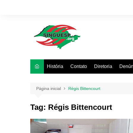
Ir
para
o
conteúdo
História
Contato
Diretoria
Denún
Página inicial
Régis Bittencourt
Tag:
Régis Bittencourt