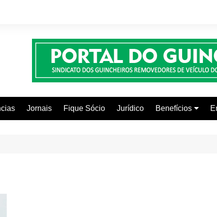
cias
Jornais
Fique Sócio
Jurídico
Benefícios
E
Beleza e Estética
Faculdades
Centros Automoti
Clínicas Médicas
Colônia de Férias
Curso de Inglês