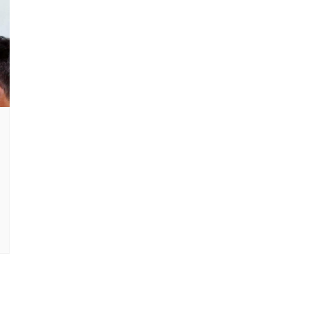
Clube Caxinguí
Guia de Benefício
Psicólogo
Turismo e Hospe
Óticas
Oftalmologista
Odontologia