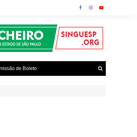
missão de Boleto
vos