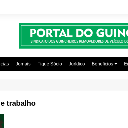
cias
Jornais
Fique Sócio
Jurídico
Benefícios
E
Beleza e Estética
Faculdades
Centros Automoti
de trabalho
Clínicas Médicas
Colônia de Férias
Curso de Inglês