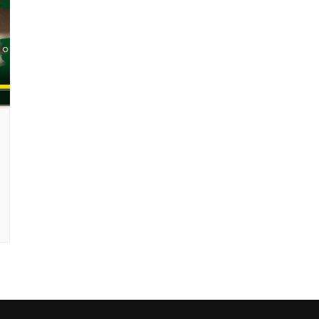
Clube Caxinguí
Guia de Benefício
Psicólogo
Turismo e Hospe
Óticas
Oftalmologista
Odontologia