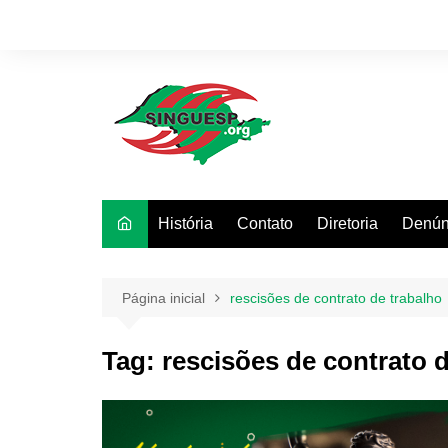
Ir
para
o
conteúdo
História
Contato
Diretoria
Denún
Página inicial
rescisões de contrato de trabalho
Tag:
rescisões de contrato 