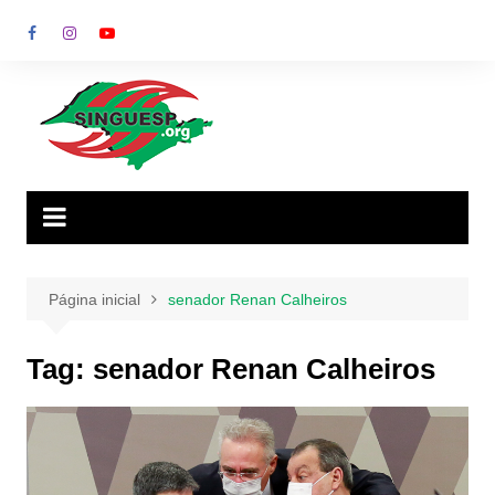
Ir
para
o
conteúdo
Página inicial
senador Renan Calheiros
Tag:
senador Renan Calheiros