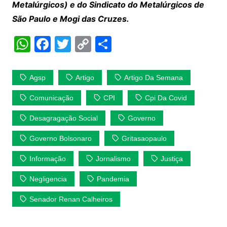
Metalúrgicos) e do Sindicato do Metalúrgicos de
São Paulo e Mogi das Cruzes.
W
F
T
C
S
h
a
w
o
h
at
c
itt
p
ar
Agsp
Artigo
Artigo Da Semana
s
e
er
y
e
Comunicação
CPI
Cpi Da Covid
A
b
Li
Desagragação Social
Governo
p
o
n
p
o
k
Governo Bolsonaro
Gritasaopaulo
k
Informação
Jornalismo
Justiça
Negligencia
Pandemia
Senador Renan Calheiros