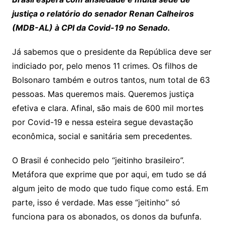
s
e
er
y
e
justiça o relatório do senador Renan Calheiros
A
b
Li
(MDB-AL) à CPI da Covid-19 no Senado.
p
o
n
p
o
k
Já sabemos que o presidente da República deve ser
k
indiciado por, pelo menos 11 crimes. Os filhos de
Bolsonaro também e outros tantos, num total de 63
pessoas. Mas queremos mais. Queremos justiça
efetiva e clara. Afinal, são mais de 600 mil mortes
por Covid-19 e nessa esteira segue devastação
econômica, social e sanitária sem precedentes.
O Brasil é conhecido pelo “jeitinho brasileiro”.
Metáfora que exprime que por aqui, em tudo se dá
algum jeito de modo que tudo fique como está. Em
parte, isso é verdade. Mas esse “jeitinho” só
funciona para os abonados, os donos da bufunfa.