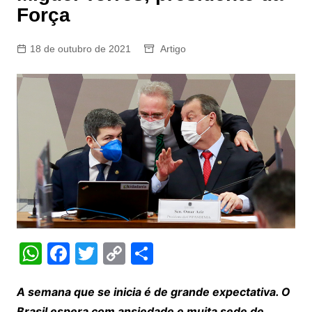
Força
18 de outubro de 2021
Artigo
W
F
T
C
S
h
a
w
o
h
at
c
itt
p
ar
A semana que se inicia é de grande expectativa. O
Brasil espera com ansiedade e muita sede de