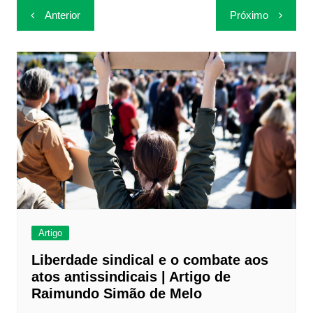
Navegação
Anterior
Próximo
de
Post
Artigo
Liberdade sindical e o combate aos
atos antissindicais | Artigo de
Raimundo Simão de Melo