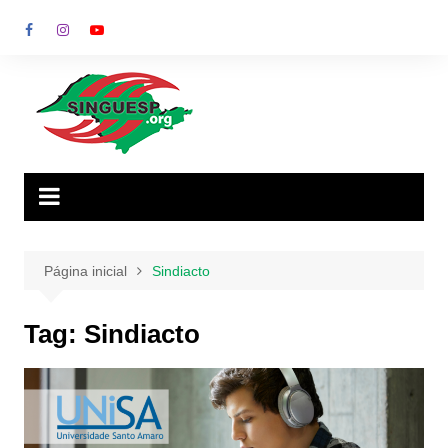
Ir
para
o
conteúdo
Página inicial
Sindiacto
Tag:
Sindiacto