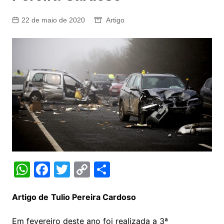
22 de maio de 2020
Artigo
W
F
T
C
S
h
a
w
o
h
at
c
itt
p
ar
Artigo de
Tulio Pereira Cardoso
s
e
er
y
e
Em fevereiro deste ano foi realizada a 3ª