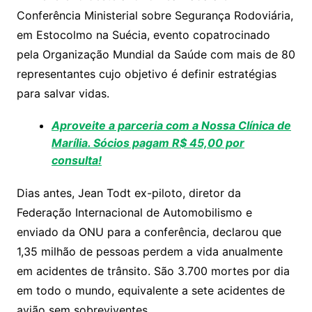
A
b
Li
Conferência Ministerial sobre Segurança Rodoviária,
p
o
n
em Estocolmo na Suécia, evento copatrocinado
p
o
k
pela Organização Mundial da Saúde com mais de 80
k
representantes cujo objetivo é definir estratégias
para salvar vidas.
Aproveite a parceria com a Nossa Clínica de
Marília. Sócios pagam R$ 45,00 por
consulta!
Dias antes, Jean Todt ex-piloto, diretor da
Federação Internacional de Automobilismo e
enviado da ONU para a conferência, declarou que
1,35 milhão de pessoas perdem a vida anualmente
em acidentes de trânsito. São 3.700 mortes por dia
em todo o mundo, equivalente a sete acidentes de
avião sem sobreviventes.