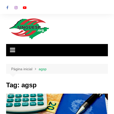
Ir
para
o
conteúdo
Página inicial
agsp
Tag:
agsp