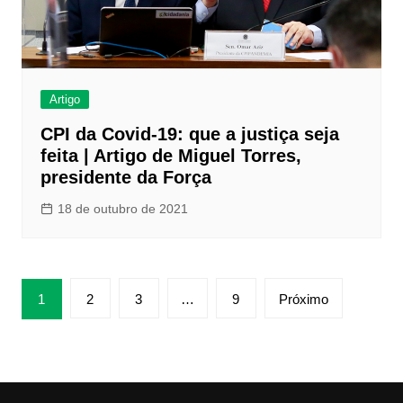
Artigo
CPI da Covid-19: que a justiça seja
feita | Artigo de Miguel Torres,
presidente da Força
18 de outubro de 2021
Paginação
1
2
3
…
9
Próximo
de
posts