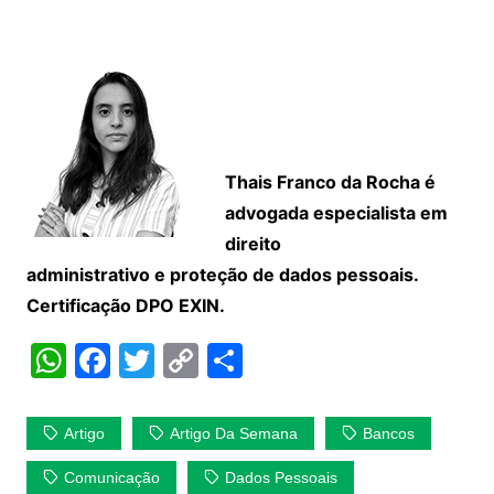
Thais Franco da Rocha é
advogada especialista em
direito
administrativo e proteção de dados pessoais.
Certificação DPO EXIN.
W
F
T
C
S
h
a
w
o
h
at
c
itt
p
ar
Artigo
Artigo Da Semana
Bancos
s
e
er
y
e
Comunicação
Dados Pessoais