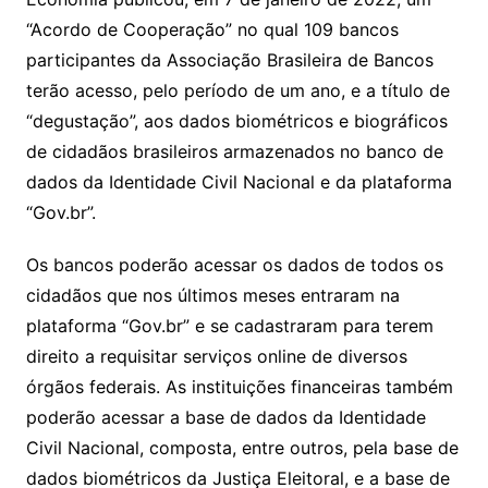
s
e
er
y
e
“Acordo de Cooperação” no qual 109 bancos
A
b
Li
participantes da Associação Brasileira de Bancos
p
o
n
terão acesso, pelo período de um ano, e a título de
p
o
k
“degustação”, aos dados biométricos e biográficos
k
de cidadãos brasileiros armazenados no banco de
dados da Identidade Civil Nacional e da plataforma
“Gov.br”.
Os bancos poderão acessar os dados de todos os
cidadãos que nos últimos meses entraram na
plataforma “Gov.br” e se cadastraram para terem
direito a requisitar serviços online de diversos
órgãos federais. As instituições financeiras também
poderão acessar a base de dados da Identidade
Civil Nacional, composta, entre outros, pela base de
dados biométricos da Justiça Eleitoral, e a base de