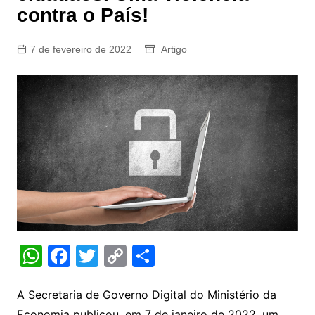
contra o País!
7 de fevereiro de 2022
Artigo
W
F
T
C
S
h
a
w
o
h
at
c
itt
p
ar
A Secretaria de Governo Digital do Ministério da
Economia publicou, em 7 de janeiro de 2022, um