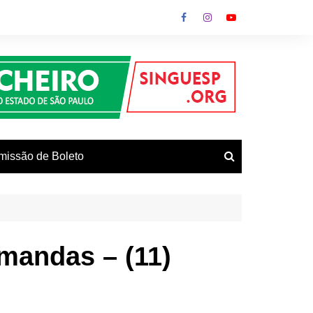
missão de Boleto
vos
mandas – (11)