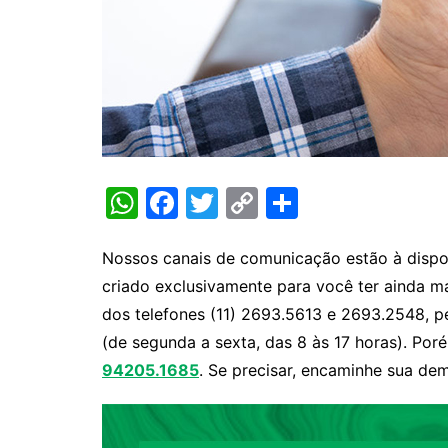
W
F
T
C
S
h
a
w
o
h
at
c
itt
p
ar
Nossos canais de comunicação estão à dispos
criado exclusivamente para você ter ainda m
s
e
er
y
e
dos telefones (11) 2693.5613 e 2693.2548, pe
A
b
Li
(de segunda a sexta, das 8 às 17 horas). Po
p
o
n
94205.1685
. Se precisar, encaminhe sua de
p
o
k
k